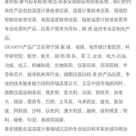
著作权:参与起草标准/规范:在泰安成都设有研发基地，我们的代
表性产品包括温度计量校准仪器、湿度计量校准仪器、现场型
智能化校准仪器、表面温度校准仪器、辐射温度计校准装置等
专业化系列产品，以客户需求为导向，精 准 提供专业定制化产
品。
DEARTO产品广泛应用于国 家 级、省级、地市级计量院所、科
学研究院、航空、航天、国 防 部 队、军 工 企业、电力.石油、
冶炼、化工、机械制造、生物医药、仪器仪表、高等院校、半
导体芯片、校准机构等行业。德图仪器以精 准 的产品品质、专
业的技术服务能力得到市场高度认可。立足中国市场的同时，
德图仪器远销美国、俄罗斯、意大利、法国、西班牙、加拿
大，德国，墨西哥、巴西、土耳其、马来西亚、捷克、新加
坡、阿联酋、沙特、以色列、澳大利亚、越南、玻利维亚，智
利，秘鲁、印尼、泰国等国家,
泰安德图在温湿度计量领域沉淀的专业知识和丰富的成功商业