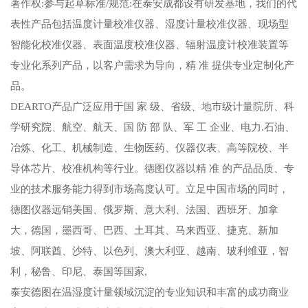
著作权:参与起草标准/规范:在泰安成都设有研发基地，我们的代
表性产品包括温度计量校准仪器、湿度计量校准仪器、现场型
智能化校准仪器、表面温度校准仪器、辐射温度计校准装置等
专业化系列产品，以客户需求为导向，精 准 提供专业定制化产
品。
DEARTO产品广泛应用于国 家 级、省级、地市级计量院所、科
学研究院、航空、航天、国 防 部 队、军 工 企业、电力.石油、
冶炼、化工、机械制造、生物医药、仪器仪表、高等院校、半
导体芯片、校准机构等行业。德图仪器以精 准 的产品品质、专
业的技术服务能力得到市场高度认可。立足中国市场的同时，
德图仪器远销美国、俄罗斯、意大利、法国、西班牙、加拿
大，德国，墨西哥、巴西、土耳其、马来西亚、捷克、新加
坡、阿联酋、沙特、以色列、澳大利亚、越南、玻利维亚，智
利，秘鲁、印尼、泰国等国家,
泰安德图在温湿度计量领域沉淀的专业知识和丰富的成功商业