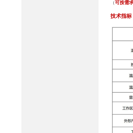
可按需
（
技术指标