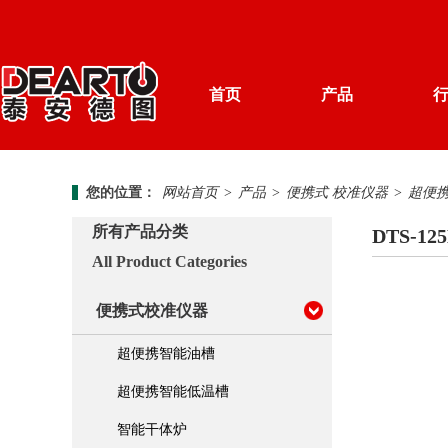
首页
产品
产品分类
您的位置：
网站首页
>
产品
>
便携式 校准仪器
>
超便
解决方案
计量知识
德图简介
所有产品分类
DTS-1
资料下载
新闻中心
All Product Categories
温度 校准仪器
加入我们
便携式校准仪器
便携式 校准仪器
超便携智能油槽
湿度 校准仪器
超便携智能低温槽
智能干体炉