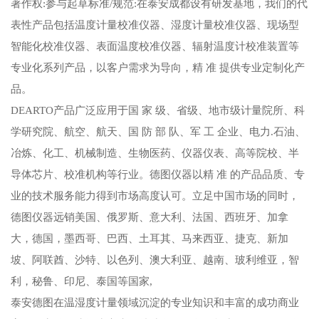
著作权:参与起草标准/规范:在泰安成都设有研发基地，我们的代
表性产品包括温度计量校准仪器、湿度计量校准仪器、现场型
智能化校准仪器、表面温度校准仪器、辐射温度计校准装置等
专业化系列产品，以客户需求为导向，精 准 提供专业定制化产
品。
DEARTO产品广泛应用于国 家 级、省级、地市级计量院所、科
学研究院、航空、航天、国 防 部 队、军 工 企业、电力.石油、
冶炼、化工、机械制造、生物医药、仪器仪表、高等院校、半
导体芯片、校准机构等行业。德图仪器以精 准 的产品品质、专
业的技术服务能力得到市场高度认可。立足中国市场的同时，
德图仪器远销美国、俄罗斯、意大利、法国、西班牙、加拿
大，德国，墨西哥、巴西、土耳其、马来西亚、捷克、新加
坡、阿联酋、沙特、以色列、澳大利亚、越南、玻利维亚，智
利，秘鲁、印尼、泰国等国家,
泰安德图在温湿度计量领域沉淀的专业知识和丰富的成功商业