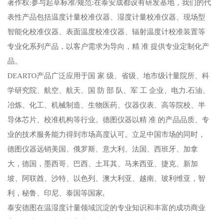
著作权:参与起草标准/规范:在泰安成都设有研发基地，我们的代
表性产品包括温度计量校准仪器、湿度计量校准仪器、现场型
智能化校准仪器、表面温度校准仪器、辐射温度计校准装置等
专业化系列产品，以客户需求为导向，精 准 提供专业定制化产
品。
DEARTO产品广泛应用于国 家 级、省级、地市级计量院所、科
学研究院、航空、航天、国 防 部 队、军 工 企业、电力.石油、
冶炼、化工、机械制造、生物医药、仪器仪表、高等院校、半
导体芯片、校准机构等行业。德图仪器以精 准 的产品品质、专
业的技术服务能力得到市场高度认可。立足中国市场的同时，
德图仪器远销美国、俄罗斯、意大利、法国、西班牙、加拿
大，德国，墨西哥、巴西、土耳其、马来西亚、捷克、新加
坡、阿联酋、沙特、以色列、澳大利亚、越南、玻利维亚，智
利，秘鲁、印尼、泰国等国家,
泰安德图在温湿度计量领域沉淀的专业知识和丰富的成功商业