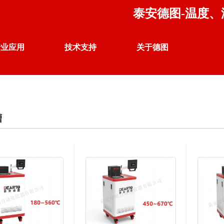
泰安德图-温度
行业应用
技术支持
关于德图
温度 校准仪器
行业案例
产品应用
企业荣誉
槽
热电偶、热电阻自动检定系统
联系我们
公司声明
DTZ-01 热电偶、热电阻自动检定系统
DTZ-02 群炉热电偶、热电阻自动检定系统
DTZ-TS 温度开关自动检定系统
DTZ-WK 电子扫描开关自动测试系统
DTZ-03 热电偶、热电阻同检系统