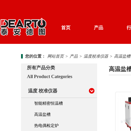
首页
产品
产品分类
您的位置：
网站首页
>
产品
>
温度校准仪器
>
高温盐槽
解决方案
计量知识
德图简介
所有产品分类
高温盐
资料下载
新闻中心
All Product Categories
温度 校准仪器
加入我们
温度 校准仪器
便携式 校准仪器
智能精密恒温槽
湿度 校准仪器
高温盐槽
热电偶检定炉