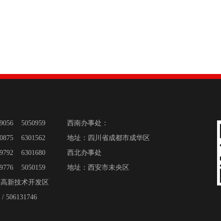
便携式校准仪器
超便携智能油槽
DTS-300B 超便携智能恒温油槽
089056 5050959 西南办事处：
DTS-180B 超便携智能恒温油槽
50875 6301562 地址
：
四川省成都市成华区
DTS-300BX-mt 微型智能油槽
DTS-180BX-mt 微型智能油槽
059792 6301680 西北办事处
059776 5050159 地址：西安市未央区
市高新技术开发区
智能干体炉
 506131746
超低温智能干体炉（-120℃～40℃）