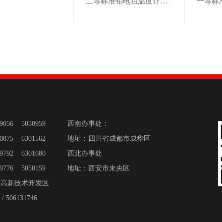
二等标准铂电阻温度计（铝点石英管）
二等标准铂电阻温度计（锌点石英管）
便携式校准仪器
超便携智能油槽
DTS-300B 超便携智能恒温油槽
089056 5050959 西南办事处：
DTS-180B 超便携智能恒温油槽
50875 6301562 地址
：
四川省成都市成华区
DTS-300BX-mt 微型智能油槽
DTS-180BX-mt 微型智能油槽
059792 6301680 西北办事处
059776 5050159 地址：西安市未央区
市高新技术开发区
智能干体炉
 506131746
超低温智能干体炉（-120℃～40℃）