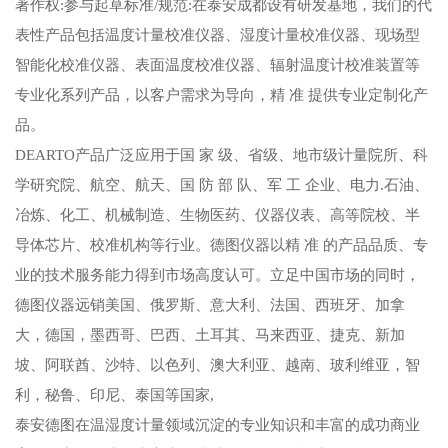
著作权:参与起草标准/规范:在泰安成都设有研发基地，我们的代
表性产品包括温度计量校准仪器、湿度计量校准仪器、现场型
智能化校准仪器、表面温度校准仪器、辐射温度计校准装置等
专业化系列产品，以客户需求为导向，精 准 提供专业定制化产
品。
DEARTO产品广泛应用于国 家 级、省级、地市级计量院所、科
学研究院、航空、航天、国 防 部 队、军 工 企业、电力.石油、
冶炼、化工、机械制造、生物医药、仪器仪表、高等院校、半
导体芯片、校准机构等行业。德图仪器以精 准 的产品品质、专
业的技术服务能力得到市场高度认可。立足中国市场的同时，
德图仪器远销美国、俄罗斯、意大利、法国、西班牙、加拿
大，德国，墨西哥、巴西、土耳其、马来西亚、捷克、新加
坡、阿联酋、沙特、以色列、澳大利亚、越南、玻利维亚，智
利，秘鲁、印尼、泰国等国家,
泰安德图在温湿度计量领域沉淀的专业知识和丰富的成功商业