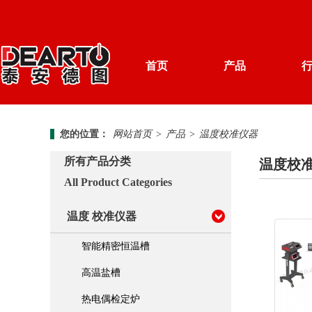
首页
产品
产品分类
您的位置：
网站首页
>
产品
>
温度校准仪器
解决方案
计量知识
德图简介
所有产品分类
温度校
资料下载
新闻中心
All Product Categories
温度 校准仪器
加入我们
温度 校准仪器
便携式 校准仪器
智能精密恒温槽
湿度 校准仪器
高温盐槽
热电偶检定炉