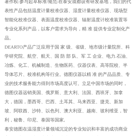
著作权:参与起草标准/规范:在泰安成都设有研发基地，我们的代
表性产品包括温度计量校准仪器、湿度计量校准仪器、现场型
智能化校准仪器、表面温度校准仪器、辐射温度计校准装置等
专业化系列产品，以客户需求为导向，精 准 提供专业定制化产
品。
DEARTO产品广泛应用于国 家 级、省级、地市级计量院所、科
学研究院、航空、航天、国 防 部 队、军 工 企业、电力.石油、
冶炼、化工、机械制造、生物医药、仪器仪表、高等院校、半
导体芯片、校准机构等行业。德图仪器以精 准 的产品品质、专
业的技术服务能力得到市场高度认可。立足中国市场的同时，
德图仪器远销美国、俄罗斯、意大利、法国、西班牙、加拿
大，德国，墨西哥、巴西、土耳其、马来西亚、捷克、新加
坡、阿联酋、沙特、以色列、澳大利亚、越南、玻利维亚，智
利，秘鲁、印尼、泰国等国家,
泰安德图在温湿度计量领域沉淀的专业知识和丰富的成功商业