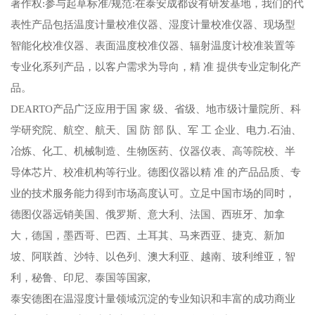
著作权:参与起草标准/规范:在泰安成都设有研发基地，我们的代
表性产品包括温度计量校准仪器、湿度计量校准仪器、现场型
智能化校准仪器、表面温度校准仪器、辐射温度计校准装置等
专业化系列产品，以客户需求为导向，精 准 提供专业定制化产
品。
DEARTO产品广泛应用于国 家 级、省级、地市级计量院所、科
学研究院、航空、航天、国 防 部 队、军 工 企业、电力.石油、
冶炼、化工、机械制造、生物医药、仪器仪表、高等院校、半
导体芯片、校准机构等行业。德图仪器以精 准 的产品品质、专
业的技术服务能力得到市场高度认可。立足中国市场的同时，
德图仪器远销美国、俄罗斯、意大利、法国、西班牙、加拿
大，德国，墨西哥、巴西、土耳其、马来西亚、捷克、新加
坡、阿联酋、沙特、以色列、澳大利亚、越南、玻利维亚，智
利，秘鲁、印尼、泰国等国家,
泰安德图在温湿度计量领域沉淀的专业知识和丰富的成功商业