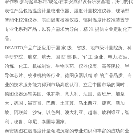
著作权:参与起草标准/规范:在泰安成都设有研发基地，我们的代
表性产品包括温度计量校准仪器、湿度计量校准仪器、现场型
智能化校准仪器、表面温度校准仪器、辐射温度计校准装置等
专业化系列产品，以客户需求为导向，精 准 提供专业定制化产
品。
DEARTO产品广泛应用于国 家 级、省级、地市级计量院所、科
学研究院、航空、航天、国 防 部 队、军 工 企业、电力.石油、
冶炼、化工、机械制造、生物医药、仪器仪表、高等院校、半
导体芯片、校准机构等行业。德图仪器以精 准 的产品品质、专
业的技术服务能力得到市场高度认可。立足中国市场的同时，
德图仪器远销美国、俄罗斯、意大利、法国、西班牙、加拿
大，德国，墨西哥、巴西、土耳其、马来西亚、捷克、新加
坡、阿联酋、沙特、以色列、澳大利亚、越南、玻利维亚，智
利，秘鲁、印尼、泰国等国家,
泰安德图在温湿度计量领域沉淀的专业知识和丰富的成功商业