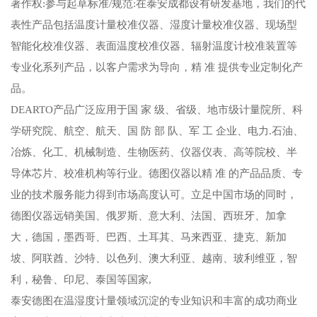
著作权:参与起草标准/规范:在泰安成都设有研发基地，我们的代
表性产品包括温度计量校准仪器、湿度计量校准仪器、现场型
智能化校准仪器、表面温度校准仪器、辐射温度计校准装置等
专业化系列产品，以客户需求为导向，精 准 提供专业定制化产
品。
DEARTO产品广泛应用于国 家 级、省级、地市级计量院所、科
学研究院、航空、航天、国 防 部 队、军 工 企业、电力.石油、
冶炼、化工、机械制造、生物医药、仪器仪表、高等院校、半
导体芯片、校准机构等行业。德图仪器以精 准 的产品品质、专
业的技术服务能力得到市场高度认可。立足中国市场的同时，
德图仪器远销美国、俄罗斯、意大利、法国、西班牙、加拿
大，德国，墨西哥、巴西、土耳其、马来西亚、捷克、新加
坡、阿联酋、沙特、以色列、澳大利亚、越南、玻利维亚，智
利，秘鲁、印尼、泰国等国家,
泰安德图在温湿度计量领域沉淀的专业知识和丰富的成功商业