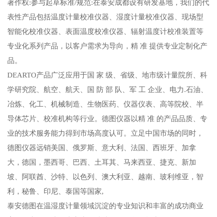
著作权:参与起草标准/规范:在泰安成都设有研发基地，我们的代
表性产品包括温度计量校准仪器、湿度计量校准仪器、现场型
智能化校准仪器、表面温度校准仪器、辐射温度计校准装置等
专业化系列产品，以客户需求为导向，精 准 提供专业定制化产
品。
DEARTO产品广泛应用于国 家 级、省级、地市级计量院所、科
学研究院、航空、航天、国 防 部 队、军 工 企业、电力.石油、
冶炼、化工、机械制造、生物医药、仪器仪表、高等院校、半
导体芯片、校准机构等行业。德图仪器以精 准 的产品品质、专
业的技术服务能力得到市场高度认可。立足中国市场的同时，
德图仪器远销美国、俄罗斯、意大利、法国、西班牙、加拿
大，德国，墨西哥、巴西、土耳其、马来西亚、捷克、新加
坡、阿联酋、沙特、以色列、澳大利亚、越南、玻利维亚，智
利，秘鲁、印尼、泰国等国家,
泰安德图在温湿度计量领域沉淀的专业知识和丰富的成功商业