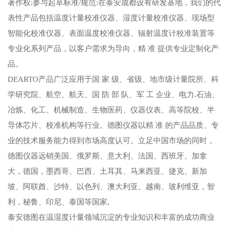
著作权:参与起草标准/规范:在泰安成都设有研发基地，我们的代
表性产品包括温度计量校准仪器、湿度计量校准仪器、现场型
智能化校准仪器、表面温度校准仪器、辐射温度计校准装置等
专业化系列产品，以客户需求为导向，精 准 提供专业定制化产
品。
DEARTO产品广泛应用于国 家 级、省级、地市级计量院所、科
学研究院、航空、航天、国 防 部 队、军 工 企业、电力.石油、
冶炼、化工、机械制造、生物医药、仪器仪表、高等院校、半
导体芯片、校准机构等行业。德图仪器以精 准 的产品品质、专
业的技术服务能力得到市场高度认可。立足中国市场的同时，
德图仪器远销美国、俄罗斯、意大利、法国、西班牙、加拿
大，德国，墨西哥、巴西、土耳其、马来西亚、捷克、新加
坡、阿联酋、沙特、以色列、澳大利亚、越南、玻利维亚，智
利，秘鲁、印尼、泰国等国家,
泰安德图在温湿度计量领域沉淀的专业知识和丰富的成功商业